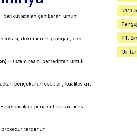
Jasa S
, berikut adalah gambaran umum
Penguj
PT. Br
n lokasi, dokumen lingkungan, dan
Uji Ta
on)
– sistem resmi pemerintah untuk
tkan pengukuran debit air, kualitas air,
– memastikan pengambilan air tidak
a prosedur terpenuhi.