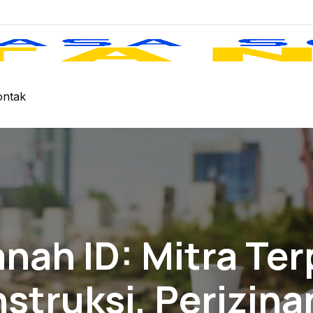
ontak
anah ID: Mitra Te
struksi, Perizina