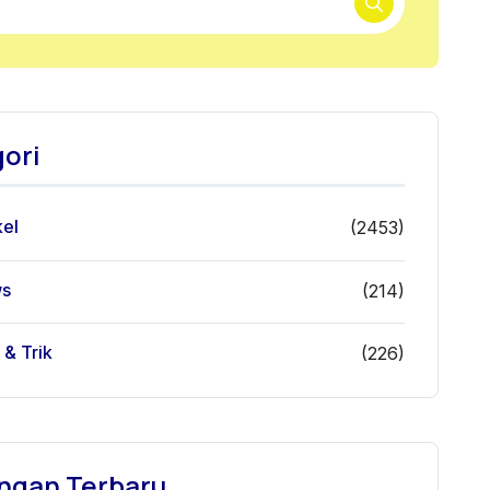
ori
kel
(2453)
s
(214)
 & Trik
(226)
ngan Terbaru