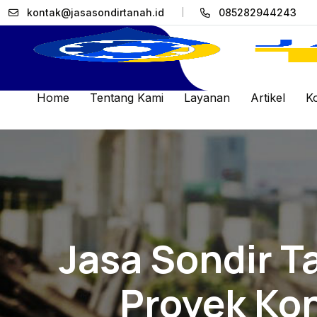
kontak@jasasondirtanah.id
085282944243
Home
Tentang Kami
Layanan
Artikel
K
Jasa Sondir T
Proyek Kon