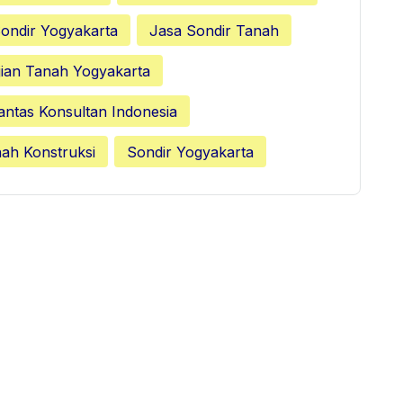
ondir Yogyakarta
Jasa Sondir Tanah
ian Tanah Yogyakarta
antas Konsultan Indonesia
nah Konstruksi
Sondir Yogyakarta