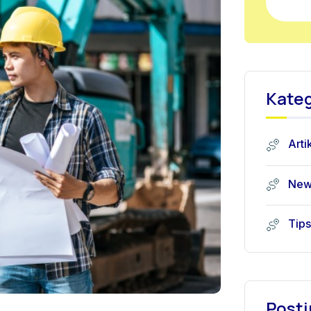
Kateg
Arti
New
Tips
Posti