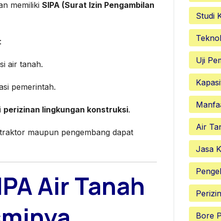
n memiliki
SIPA (Surat Izin Pengambilan
Studi 
Teknol
:
Uji P
i air tanah.
Kapasi
asi pemerintah.
Manfa
i
perizinan lingkungan konstruksi
.
Air Ta
ntraktor maupun pengembang dapat
Jasa K
Penge
PA Air Tanah
Perizi
sminya
Bore P