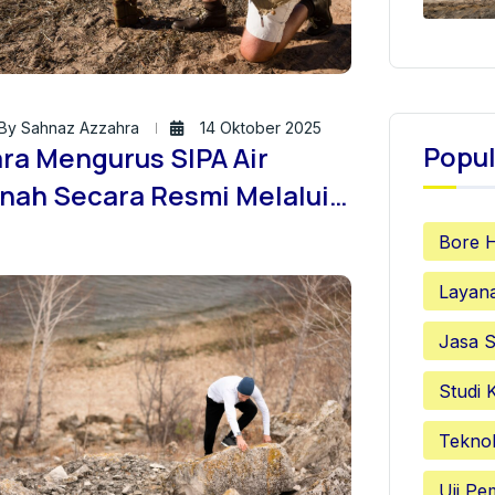
By Sahnaz Azzahra
14 Oktober 2025
Popul
ra Mengurus SIPA Air
nah Secara Resmi Melalui
S: Solusi Praktis dari PT.
Bore 
antas Konsultan Indonesia
Layan
Jasa S
Studi 
Teknol
Uji P