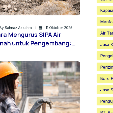
Kapasi
Manfa
By Sahnaz Azzahra
11 Oktober 2025
ra Mengurus SIPA Air
Air Ta
nah untuk Pengembang:
Jasa K
lusi Cepat dan Tepat dari
Penge
sa Sondir Tanah ID
Perizi
Bore P
Jasa S
Penguj
PT. Br