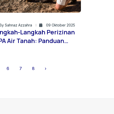
By Sahnaz Azzahra
09 Oktober 2025
ngkah-Langkah Perizinan
PA Air Tanah: Panduan
ngkap Bersama Jasa
ndir Tanah ID – Brand dari
. Brantas Konsultan
6
7
8
›
donesia