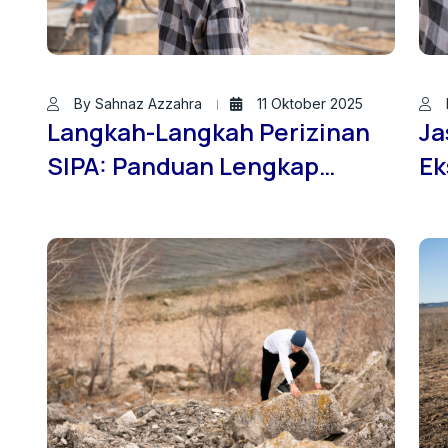
By Sahnaz Azzahra
11 Oktober 2025
Langkah-Langkah Perizinan
Ja
SIPA: Panduan Lengkap
Ek
Bersama Jasa Sondir Tanah
Pr
ID – Brand dari PT. Brantas
Te
Konsultan Indonesia
So