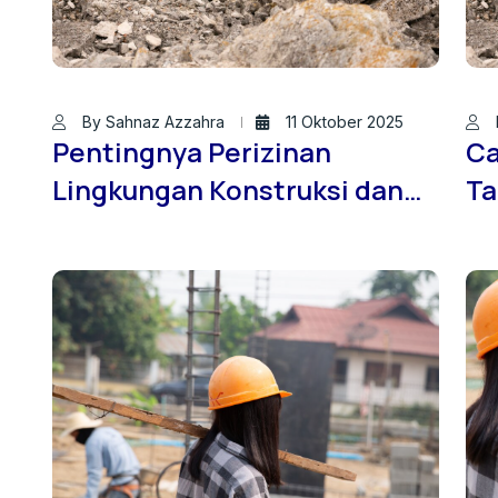
By Sahnaz Azzahra
11 Oktober 2025
Pentingnya Perizinan
Ca
Lingkungan Konstruksi dan
Ta
SIPA bagi Pengembang
So
Modern: Studi Kasus
Ja
Bersama PT. Brantas
Konsultan Indonesia