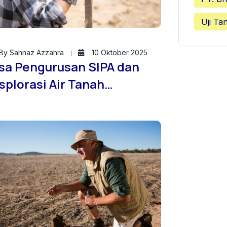
Uji Ta
By Sahnaz Azzahra
10 Oktober 2025
sa Pengurusan SIPA dan
splorasi Air Tanah
ofesional: Solusi
rpercaya Bersama Jasa
ndir Tanah ID