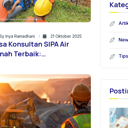
Kateg
Arti
By Inya Ramadhani
21 Oktober 2025
New
sa Konsultan SIPA Air
nah Terbaik:
Tips
SASONDIRTANAH.ID
Posti