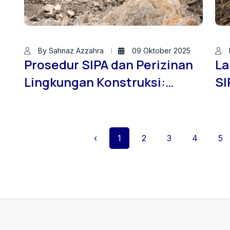
By Sahnaz Azzahra
09 Oktober 2025
Prosedur SIPA dan Perizinan
La
Lingkungan Konstruksi:
SI
Peran Strategis Jasa Sondir
Le
Tanah ID dalam Legalitas
So
Proyek
PT
‹
1
2
3
4
5
In