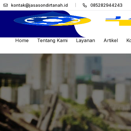
kontak@jasasondirtanah.id
085282944243
Home
Tentang Kami
Layanan
Artikel
K