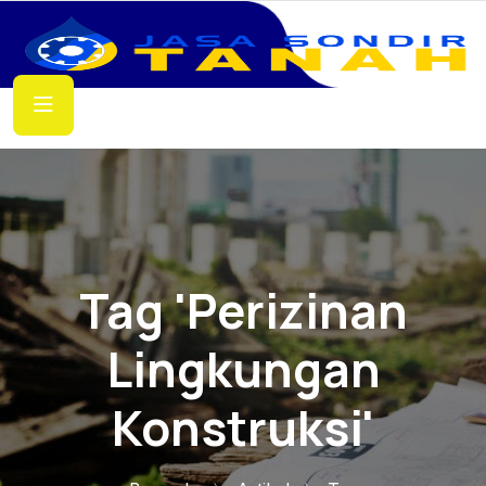
Tag 'perizinan
Lingkungan
Konstruksi'