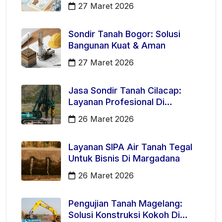
27 Maret 2026
Sondir Tanah Bogor: Solusi
Bangunan Kuat & Aman
27 Maret 2026
Jasa Sondir Tanah Cilacap:
Layanan Profesional Di
Kecamatan Majenang
26 Maret 2026
Layanan SIPA Air Tanah Tegal
Untuk Bisnis Di Margadana
26 Maret 2026
Pengujian Tanah Magelang:
Solusi Konstruksi Kokoh Di