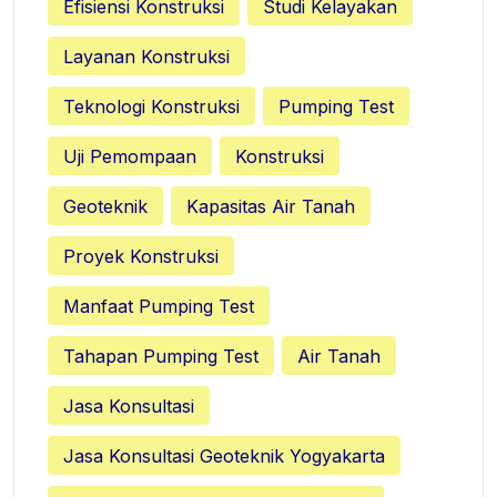
Efisiensi Konstruksi
Studi Kelayakan
Layanan Konstruksi
Teknologi Konstruksi
Pumping Test
Uji Pemompaan
Konstruksi
Geoteknik
Kapasitas Air Tanah
Proyek Konstruksi
Manfaat Pumping Test
Tahapan Pumping Test
Air Tanah
Jasa Konsultasi
Jasa Konsultasi Geoteknik Yogyakarta