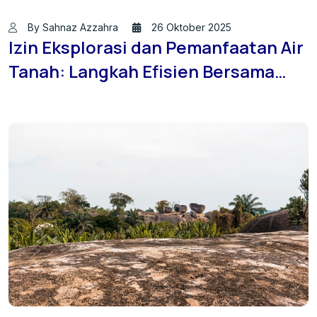
By Sahnaz Azzahra
26 Oktober 2025
Izin Eksplorasi dan Pemanfaatan Air
Tanah: Langkah Efisien Bersama
JASASONDIRTANAH.ID