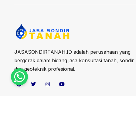
JASASONDIRTANAH.ID adalah perusahaan yang
bergerak dalam bidang jasa konsultasi tanah, sondir
dan geoteknik profesional.
Copyright 2024 jasasondirtanah.id. All Rights Reserved.