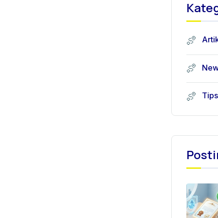
Kateg
Arti
New
Tips
Posti