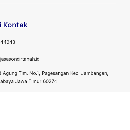
i Kontak
944243
asasondirtanah.id
id Agung Tim. No.1, Pagesangan Kec. Jambangan,
rabaya Jawa Timur 60274
Developed by
Sevenlight.ID