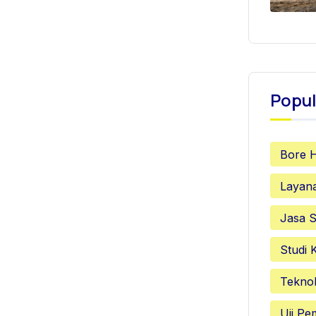
Popul
Bore 
Layan
Jasa S
Studi 
Teknol
Uji P