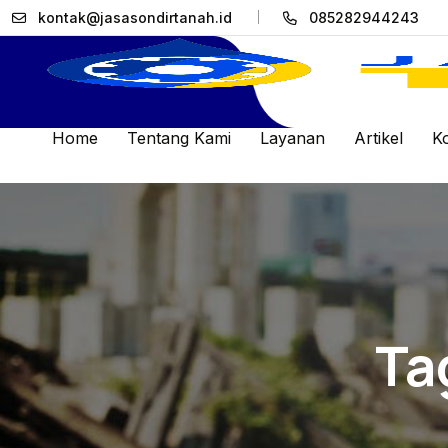
kontak@jasasondirtanah.id
085282944243
Home
Tentang Kami
Layanan
Artikel
K
Ta