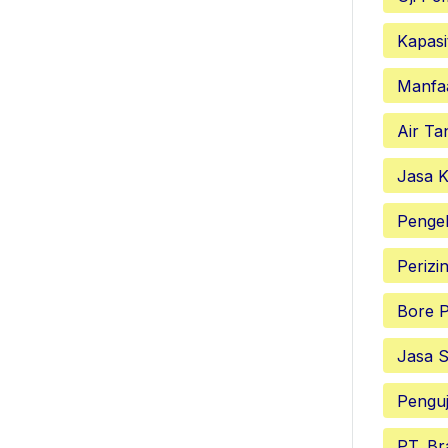
Kapasi
Manfa
Air Ta
Jasa K
Penge
Perizi
Bore P
Jasa S
Penguj
PT. Br