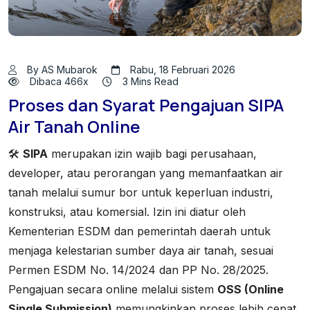
By AS Mubarok
Rabu, 18 Februari 2026
Dibaca 466x
3 Mins Read
Proses dan Syarat Pengajuan SIPA
Air Tanah Online
🛠️
SIPA
merupakan izin wajib bagi perusahaan,
developer, atau perorangan yang memanfaatkan air
tanah melalui sumur bor untuk keperluan industri,
konstruksi, atau komersial. Izin ini diatur oleh
Kementerian ESDM dan pemerintah daerah untuk
menjaga kelestarian sumber daya air tanah, sesuai
Permen ESDM No. 14/2024 dan PP No. 28/2025.
Pengajuan secara online melalui sistem
OSS (Online
Single Submission)
memungkinkan proses lebih cepat,