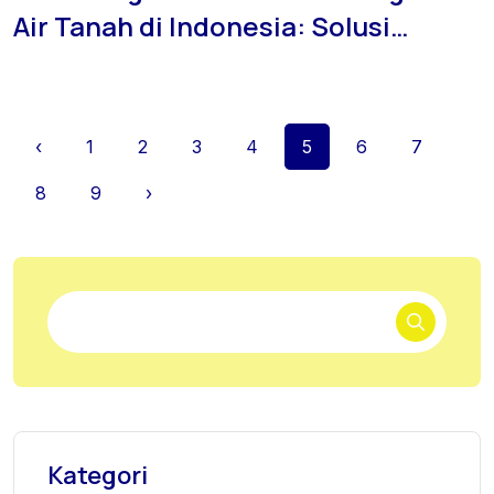
Air Tanah di Indonesia: Solusi
Praktis dari JASASONDIRTANAH.ID
‹
1
2
3
4
5
6
7
8
9
›
Kategori