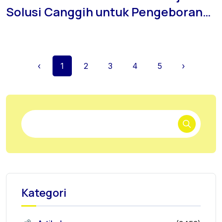
Solusi Canggih untuk Pengeboran
yang Akurat dan Efisien
‹
1
2
3
4
5
›
Kategori