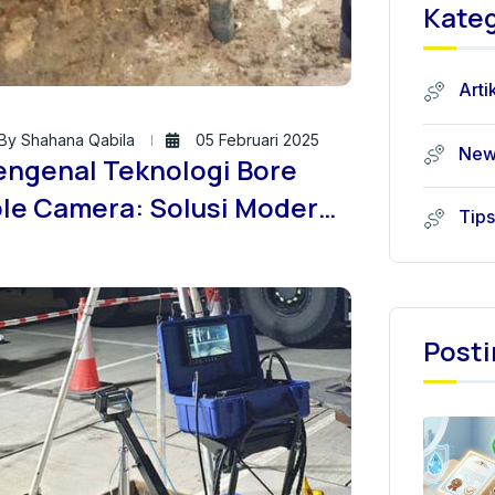
Kateg
Arti
By Shahana Qabila
05 Februari 2025
New
ngenal Teknologi Bore
le Camera: Solusi Modern
Tips
tuk Inspeksi Tanah yang
urat
Posti