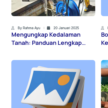
By Rahma Ayu
20 Januari 2025
Mengungkap Kedalaman
Bo
Tanah: Panduan Lengkap
Ke
Penggunaan Borehole
An
Camera
Le