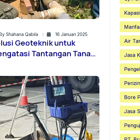
Kapasi
Manfa
By Shahana Qabila
16 Januari 2025
lusi Geoteknik untuk
Air Ta
ngatasi Tantangan Tanah
Jasa K
lit dan Berisiko Tinggi
Penge
Perizi
Bore P
Jasa S
Penguj
PT. Br