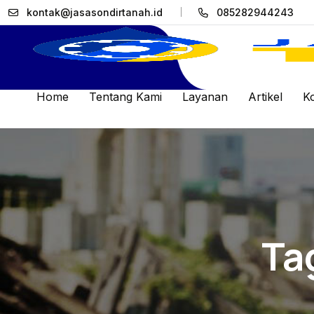
kontak@jasasondirtanah.id
085282944243
Home
Tentang Kami
Layanan
Artikel
K
Ta