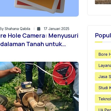
By Shahana Qabila
17 Januari 2025
Popul
re Hole Camera: Menyusuri
dalaman Tanah untuk
alisis Geoteknik yang
Bore 
bih Presisi
Layan
Jasa S
Studi 
Teknol
Uji P