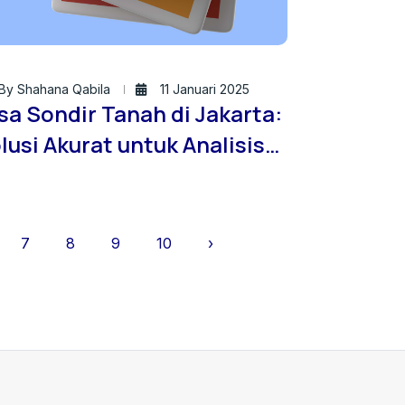
By Shahana Qabila
11 Januari 2025
sa Sondir Tanah di Jakarta:
lusi Akurat untuk Analisis
nah dengan Borehole
amera
7
8
9
10
›