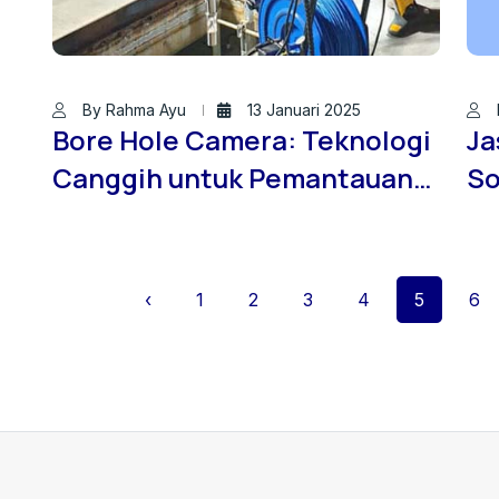
By Rahma Ayu
13 Januari 2025
Bore Hole Camera: Teknologi
Ja
Canggih untuk Pemantauan
So
Kondisi Tanah dan Bawah
Ta
Permukaan
C
‹
1
2
3
4
5
6