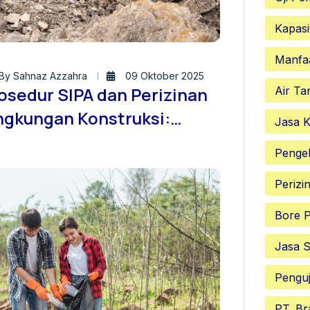
Kapasi
Manfa
By Sahnaz Azzahra
09 Oktober 2025
osedur SIPA dan Perizinan
Air Ta
ngkungan Konstruksi:
Jasa K
ran Strategis Jasa Sondir
Penge
nah ID dalam Legalitas
Perizi
oyek
Bore P
Jasa S
Penguj
PT. Br