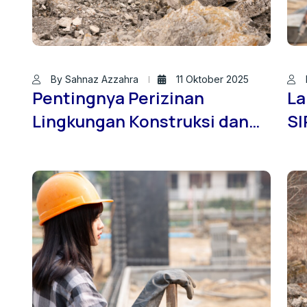
By Sahnaz Azzahra
11 Oktober 2025
Pentingnya Perizinan
La
Lingkungan Konstruksi dan
SI
SIPA bagi Pengembang
Be
Modern: Studi Kasus
ID
Bersama PT. Brantas
Ko
Konsultan Indonesia