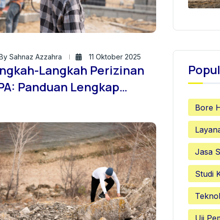
By Sahnaz Azzahra
11 Oktober 2025
Popul
ngkah-Langkah Perizinan
PA: Panduan Lengkap
rsama Jasa Sondir Tanah
Bore 
 – Brand dari PT. Brantas
Layan
nsultan Indonesia
Jasa S
Studi 
Teknol
Uji P