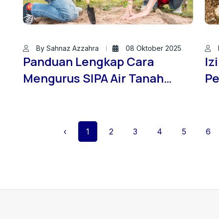
By Sahnaz Azzahra
08 Oktober 2025
Panduan Lengkap Cara
Iz
Mengurus SIPA Air Tanah
Pe
untuk Pengembang Proyek
Pe
Konstruksi
te
‹
1
2
3
4
5
6