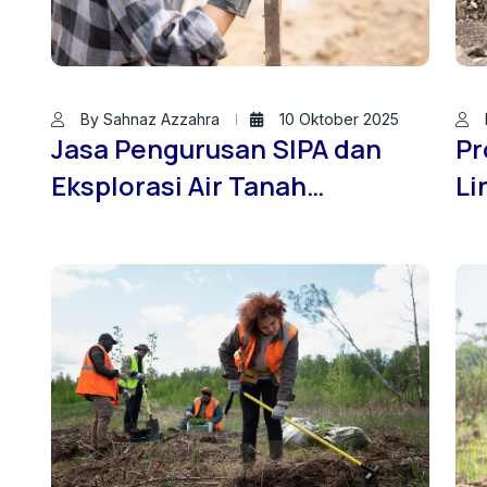
By Sahnaz Azzahra
10 Oktober 2025
Jasa Pengurusan SIPA dan
Pr
Eksplorasi Air Tanah
Li
Profesional: Solusi
Pe
Terpercaya Bersama Jasa
Ta
Sondir Tanah ID
Pr