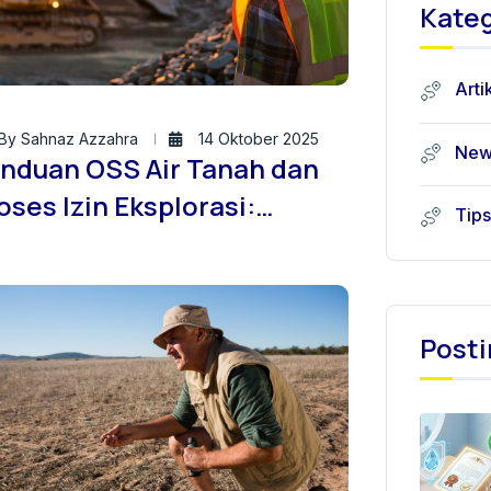
Kateg
Arti
By Sahnaz Azzahra
14 Oktober 2025
New
nduan OSS Air Tanah dan
oses Izin Eksplorasi:
Tips
laborasi Efisien dengan
sa Sondir Tanah ID
Posti