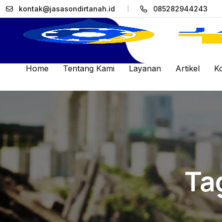
kontak@jasasondirtanah.id
085282944243
Home
Tentang Kami
Layanan
Artikel
K
Ta