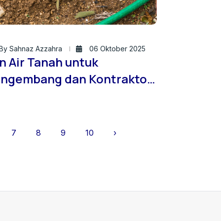
By Sahnaz Azzahra
06 Oktober 2025
in Air Tanah untuk
ngembang dan Kontraktor:
ntingnya Kepatuhan
rhadap Regulasi Air Tanah
7
8
9
10
›