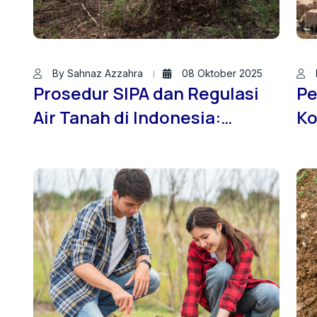
By Sahnaz Azzahra
08 Oktober 2025
Prosedur SIPA dan Regulasi
Pe
Air Tanah di Indonesia:
Ko
Pentingnya Konsultasi
Ta
dengan Ahli dari Jasa Sondir
da
Tanah ID