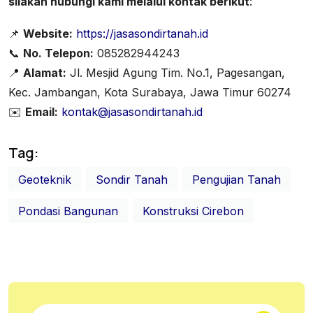
silakan hubungi kami melalui kontak berikut
:
📌
Website:
https://jasasondirtanah.id
📞
No. Telepon:
085282944243
📍
Alamat:
Jl. Mesjid Agung Tim. No.1, Pagesangan,
Kec. Jambangan, Kota Surabaya, Jawa Timur 60274
✉️
Email:
kontak@jasasondirtanah.id
Tag:
Geoteknik
Sondir Tanah
Pengujian Tanah
Pondasi Bangunan
Konstruksi Cirebon