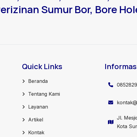
erizinan Sumur Bor, Bore Hol
Quick Links
Informas
Beranda
085282
Tentang Kami
kontak@j
Layanan
Jl. Mesj
Artikel
Kota Su
Kontak