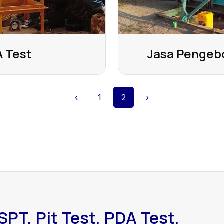
 Test
Jasa Pengeb
‹
1
2
›
SPT, Pit Test, PDA Test,