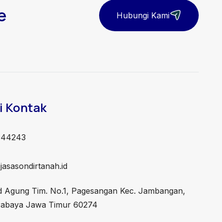
e
Hubungi Kami
i Kontak
944243
asasondirtanah.id
id Agung Tim. No.1, Pagesangan Kec. Jambangan,
rabaya Jawa Timur 60274