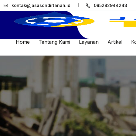
kontak@jasasondirtanah.id
085282944243
Home
Tentang Kami
Layanan
Artikel
K