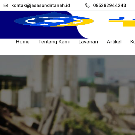
kontak@jasasondirtanah.id
085282944243
Home
Tentang Kami
Layanan
Artikel
K