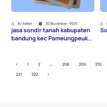
By Admin
30 November -0001
jasa sondir tanah kabupaten
So
bandung kec Pameungpeuk
jawa barat
‹
1
2
...
208
209
210
221
222
›