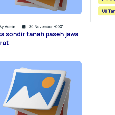
Uji Ta
By Admin
30 November -0001
sa sondir tanah paseh jawa
rat