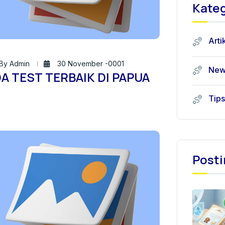
Kateg
Arti
By Admin
30 November -0001
New
A TEST TERBAIK DI PAPUA
Tips
Posti