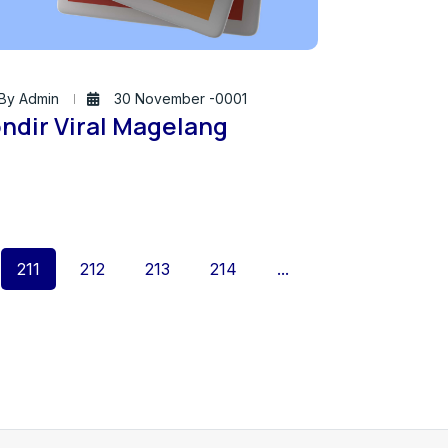
By Admin
30 November -0001
ndir Viral Magelang
211
212
213
214
...