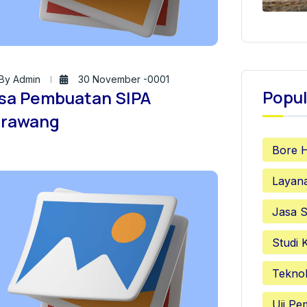
By Admin
30 November -0001
Popul
sa Pembuatan SIPA
rawang
Bore 
Layan
Jasa S
Studi 
Teknol
Uji P