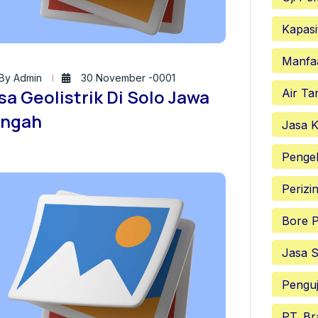
Kapasi
Manfa
By Admin
30 November -0001
sa Geolistrik Di Solo Jawa
Air Ta
ngah
Jasa K
Penge
Perizi
Bore P
Jasa S
Penguj
PT. Br