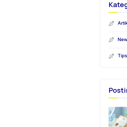
Kateg
Arti
New
Tips
Posti