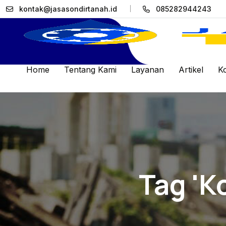
kontak@jasasondirtanah.id
085282944243
Home
Tentang Kami
Layanan
Artikel
K
Tag 'k