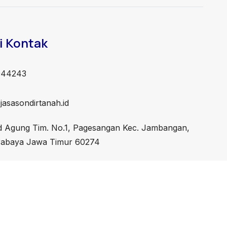
i Kontak
944243
asasondirtanah.id
id Agung Tim. No.1, Pagesangan Kec. Jambangan,
rabaya Jawa Timur 60274
Developed by
Sevenlight.ID