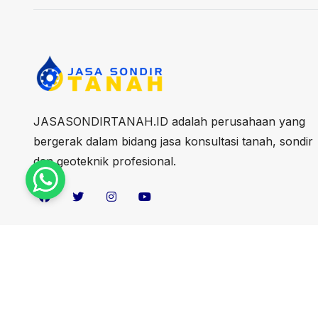
JASASONDIRTANAH.ID adalah perusahaan yang
bergerak dalam bidang jasa konsultasi tanah, sondir
dan geoteknik profesional.
Copyright 2024 jasasondirtanah.id. All Rights Reserved.