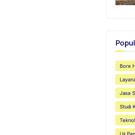
Popul
Bore 
Layan
Jasa S
Studi 
Teknol
Uji P