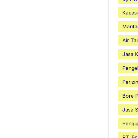
Kapasi
Manfa
Air Ta
Jasa K
Penge
Perizi
Bore P
Jasa S
Penguj
PT. Br