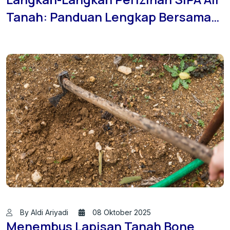
Tanah: Panduan Lengkap Bersama
Jasa Sondir Tanah ID – Brand dari
PT. Brantas Konsultan Indonesia
By Aldi Ariyadi
08 Oktober 2025
Menembus Lapisan Tanah Bone