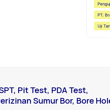
Penguj
PT. Br
Uji Ta
SPT, Pit Test, PDA Test,
erizinan Sumur Bor, Bore Hol