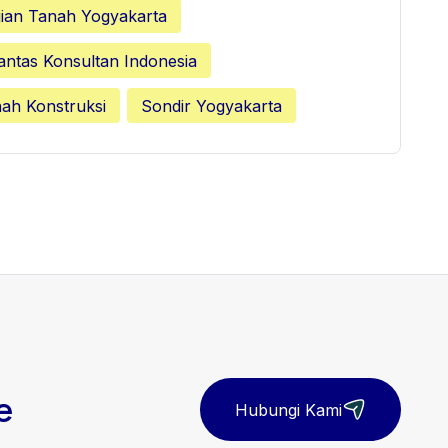
ian Tanah Yogyakarta
antas Konsultan Indonesia
nah Konstruksi
Sondir Yogyakarta
e
Hubungi Kami