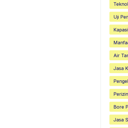
Teknol
Uji P
Kapasi
Manfa
Air Ta
Jasa K
Penge
Perizi
Bore P
Jasa S