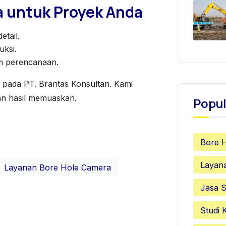
a untuk Proyek Anda
etail.
uksi.
am perencanaan.
 pada PT. Brantas Konsultan. Kami
an hasil memuaskan.
Popul
Bore 
Layan
Layanan Bore Hole Camera
Jasa S
Studi 