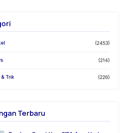
ori
kel
(2453)
s
(214)
 & Trik
(226)
ngan Terbaru