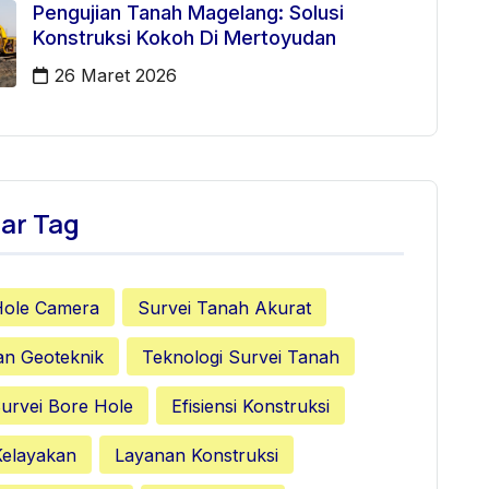
Pengujian Tanah Magelang: Solusi
Konstruksi Kokoh Di Mertoyudan
26 Maret 2026
ar Tag
Hole Camera
Survei Tanah Akurat
an Geoteknik
Teknologi Survei Tanah
urvei Bore Hole
Efisiensi Konstruksi
Kelayakan
Layanan Konstruksi