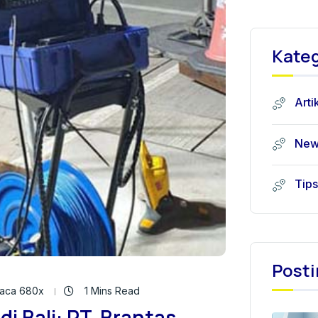
Kateg
Arti
New
Tips
Posti
aca 680x
1 Mins Read
di Bali: PT. Brantas