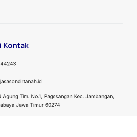
i Kontak
944243
asasondirtanah.id
id Agung Tim. No.1, Pagesangan Kec. Jambangan,
rabaya Jawa Timur 60274